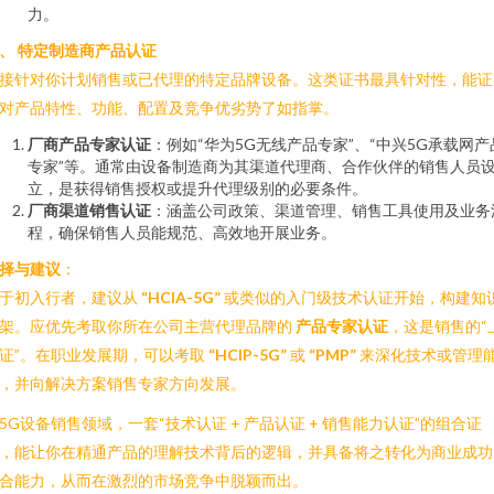
力。
、 特定制造商产品认证
接针对你计划销售或已代理的特定品牌设备。这类证书最具针对性，能证
对产品特性、功能、配置及竞争优劣势了如指掌。
厂商产品专家认证
：例如“华为5G无线产品专家”、“中兴5G承载网产
专家”等。通常由设备制造商为其渠道代理商、合作伙伴的销售人员
立，是获得销售授权或提升代理级别的必要条件。
厂商渠道销售认证
：涵盖公司政策、渠道管理、销售工具使用及业务
程，确保销售人员能规范、高效地开展业务。
择与建议
：
于初入行者，建议从
“HCIA-5G”
或类似的入门级技术认证开始，构建知
架。应优先考取你所在公司主营代理品牌的
产品专家认证
，这是销售的“
证”。在职业发展期，可以考取
“HCIP-5G”
或
“PMP”
来深化技术或管理
，并向解决方案销售专家方向发展。
5G设备销售领域，一套“技术认证 + 产品认证 + 销售能力认证”的组合证
，能让你在精通产品的理解技术背后的逻辑，并具备将之转化为商业成功
合能力，从而在激烈的市场竞争中脱颖而出。