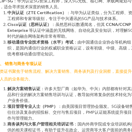
CIP-5G
：华为认证5G资深工程师，深入5G无线、核心网、承载网规划与
，适合寻求技术深度的销售人员。
中兴认证（ZTE Certification）
：与华为认证类似，分为工程师、
工程师和专家等级别，专注于中兴通讯的5G产品与技术体系。
Cisco认证（思科认证）
：虽然思科以数通闻名，但其
CCNA/CCNP
Enterprise
等认证中涵盖的无线网络、自动化及安全知识，对理解5
时代的融合网络架构非常有帮助。
移动通信专业技术资格（水平）考试
：由中国通信企业协会等机构组
织，是国内通信行业的权威职业资格认证，设有初级、中级、高级，
统考察移动通信理论知识。
、 销售与商务专项认证
类证书聚焦于销售流程、解决方案销售、商务谈判及行业洞察，直接提升
人员的业务能力。
解决方案销售认证
：许多大型厂商（如华为、中兴）内部都有针对其
品和行业的解决方案销售培训与认证，教导如何将复杂的技术转化为
户业务价值。
项目管理专业人士（PMP）
：由美国项目管理协会颁发。5G设备销
往往涉及复杂的招投标、交付与售后项目，PMP认证能系统提升项目
作与管理能力。
商务谈判与大客户管理相关培训证书
：国内外商学院或专业培训机构
供的相关课程证书，有助于提升在政企、运营商等大客户面前的商务